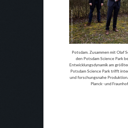
Potsdam. Zusammen mit Olaf Sc
den Potsdam Science Park be
Entwicklungsdynamik am größten
Potsdam Science Park trifft int
und forschungsnahe Produktion.
Planck- und Fraunhof