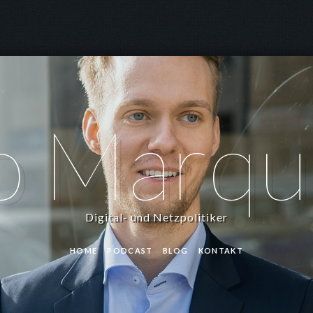
o Marqu
Digital- und Netzpolitiker
HOME
PODCAST
BLOG
KONTAKT