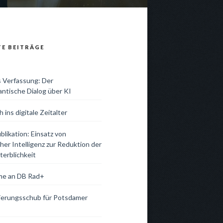
TE BEITRÄGE
s Verfassung: Der
antische Dialog über KI
 ins digitale Zeitalter
likation: Einsatz von
her Intelligenz zur Reduktion der
terblichkeit
me an DB Rad+
isierungsschub für Potsdamer