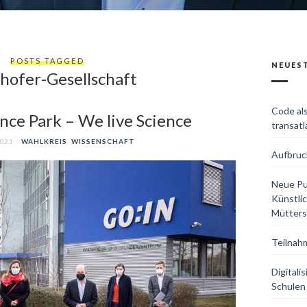
POSTS TAGGED
NEUES
hofer-Gesellschaft
Code al
nce Park – We live Science
transatl
2021
WAHLKREIS
,
WISSENSCHAFT
Aufbruch
Neue Pub
Künstlic
Mütters
Teilnah
Digital
Schulen