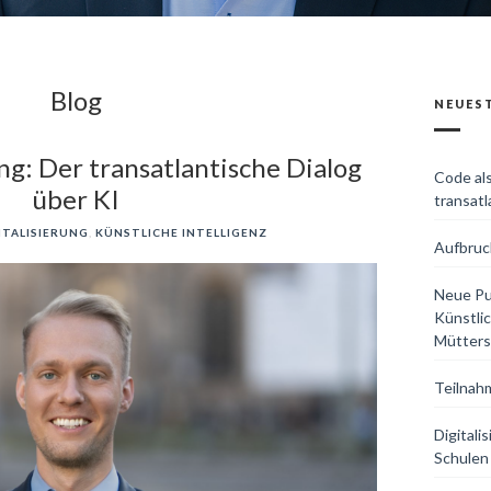
Blog
NEUES
ng: Der transatlantische Dialog
Code al
über KI
transatl
ITALISIERUNG
,
KÜNSTLICHE INTELLIGENZ
Aufbruch
Neue Pub
Künstlic
Mütters
Teilnah
Digital
Schulen