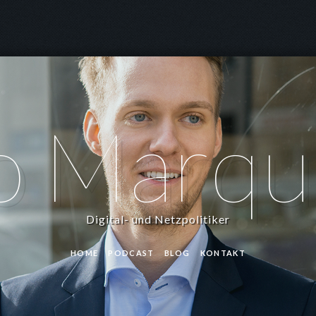
o Marqu
Digital- und Netzpolitiker
HOME
PODCAST
BLOG
KONTAKT