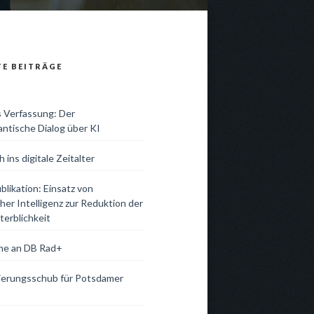
TE BEITRÄGE
s Verfassung: Der
antische Dialog über KI
 ins digitale Zeitalter
likation: Einsatz von
her Intelligenz zur Reduktion der
terblichkeit
me an DB Rad+
isierungsschub für Potsdamer