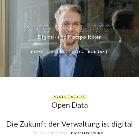
Nico Marquardt
Digital- und Netzpolitiker
HOME
PODCAST
BLOG
KONTAKT
POSTS TAGGED
Open Data
Die Zukunft der Verwaltung ist digital
23. OKTOBER 2020
DIGITALISIERUNG